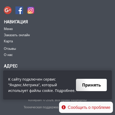
НАВИГАЦИЯ
Меню
Заказать онлайн
Карта
Отзывы
О нас
АДРЕС
Петровская ул., 68-А, Таганрог, Ростовская обл.,
Россия
347900
К сайту подключен сервис
Тел:
+7 (8634) 47‑74-54
Принять
“Яндекс.Метрика”, который
использует файлы
cookie
. Подробнее.
Копирайт © 2026, Все права защищены
Сообщить о проблеме
Техническая поддержка сайта -
wiserv.ru