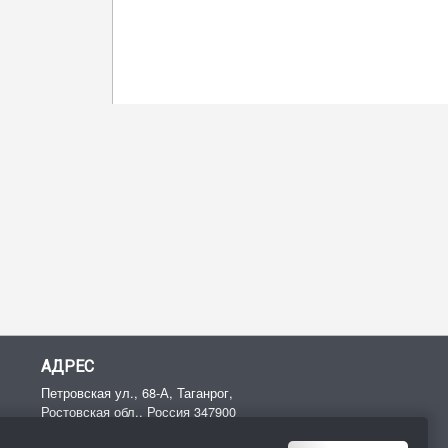
АДРЕС
Петровская ул., 68-А, Таганрог,
Ростовская обл.,
Россия
347900
Тел:
+7 (8634) 47‑74-54