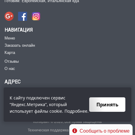
Готовим: Европейская, Итальянская еда
НАВИГАЦИЯ
Меню
Заказать онлайн
Карта
Отзывы
О нас
АДРЕС
Петровская ул., 68-А, Таганрог, Ростовская обл.,
Россия
347900
К сайту подключен сервис
Тел:
+7 (8634) 47‑74-54
Принять
“Яндекс.Метрика”, который
использует файлы
cookie
. Подробнее.
Копирайт © 2026, Все права защищены
Сообщить о проблеме
Техническая поддержка сайта -
wiserv.ru