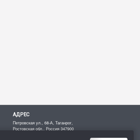
АДРЕС
Петровская ул., 68-А, Таганрог,
Ростовская обл.,
Россия
347900
Тел:
+7 (8634) 47‑74-54