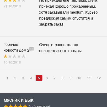
Но приехали еле теплыми, стейк
21.10.2018
приехал хорошо прожаренным,
хотя заказывали medium. Курьер
предложил самим спустится и
забрать заказ
Горячие
Очень странно только
новости Дом 2
положительные отзывы
10.10.2018
1
2
3
4
5
6
7
8
9
10
11
12
МЯСНИК И БЫК
(
119
отзывов)