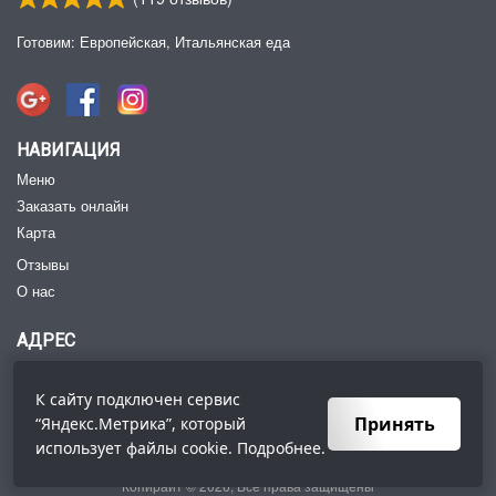
Готовим: Европейская, Итальянская еда
НАВИГАЦИЯ
Меню
Заказать онлайн
Карта
Отзывы
О нас
АДРЕС
Петровская ул., 68-А, Таганрог, Ростовская обл.,
Россия
347900
К сайту подключен сервис
Тел:
+7 (8634) 47‑74-54
Принять
“Яндекс.Метрика”, который
использует файлы
cookie
. Подробнее.
Копирайт © 2026, Все права защищены